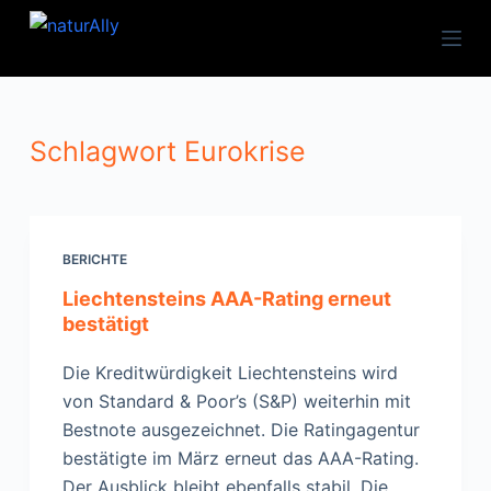
Zum
Inhalt
springen
Schlagwort
Eurokrise
BERICHTE
Liechtensteins AAA-Rating erneut
bestätigt
Die Kreditwürdigkeit Liechtensteins wird
von Standard & Poor’s (S&P) weiterhin mit
Bestnote ausgezeichnet. Die Ratingagentur
bestätigte im März erneut das AAA-Rating.
Der Ausblick bleibt ebenfalls stabil. Die