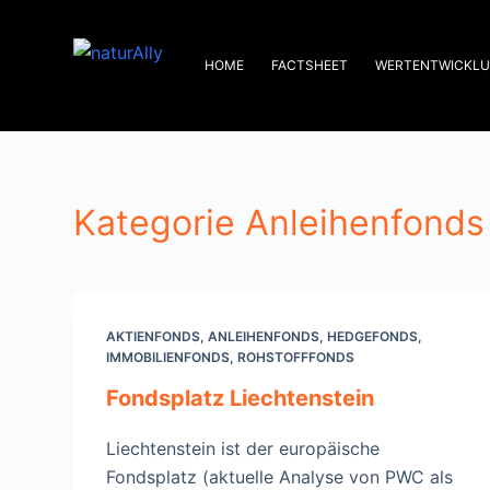
Zum
Inhalt
HOME
FACTSHEET
WERTENTWICKL
springen
Kategorie
Anleihenfonds
AKTIENFONDS
,
ANLEIHENFONDS
,
HEDGEFONDS
,
IMMOBILIENFONDS
,
ROHSTOFFFONDS
Fondsplatz Liechtenstein
Liechtenstein ist der europäische
Fondsplatz (aktuelle Analyse von PWC als